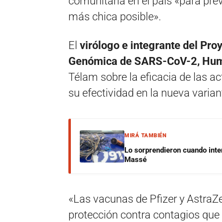
comunitaria en el país «para pre
más chica posible».
El
virólogo e integrante del Proy
Genómica de SARS-CoV-2, Hum
Télam sobre la eficacia de las a
su efectividad en la nueva varian
MIRÁ TAMBIÉN
Lo sorprendieron cuando inte
Massé
«Las vacunas de Pfizer y AstraZe
protección contra contagios que