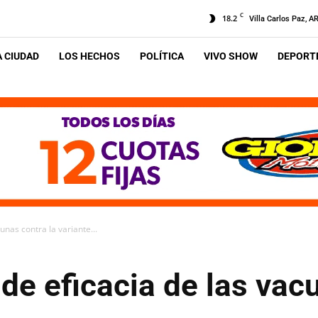
C
18.2
Villa Carlos Paz, A
A CIUDAD
LOS HECHOS
POLÍTICA
VIVO SHOW
DEPORTE
cunas contra la variante...
 de eficacia de las vac