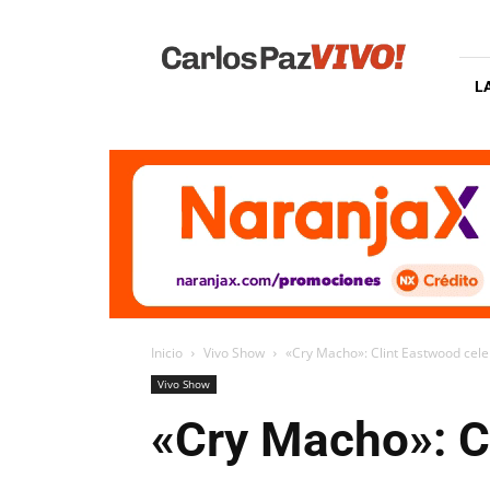
Carlos
Paz
Vivo
L
Inicio
Vivo Show
«Cry Macho»: Clint Eastwood cele
Vivo Show
«Cry Macho»: C