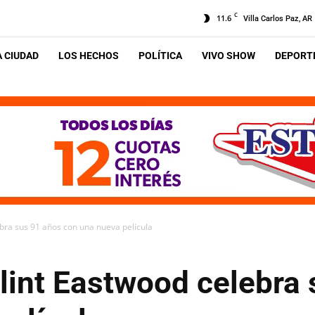
C
11.6
Villa Carlos Paz, AR
A CIUDAD
LOS HECHOS
POLÍTICA
VIVO SHOW
DEPORTE
bra sus 91 años con una nueva película
lint Eastwood celebra 