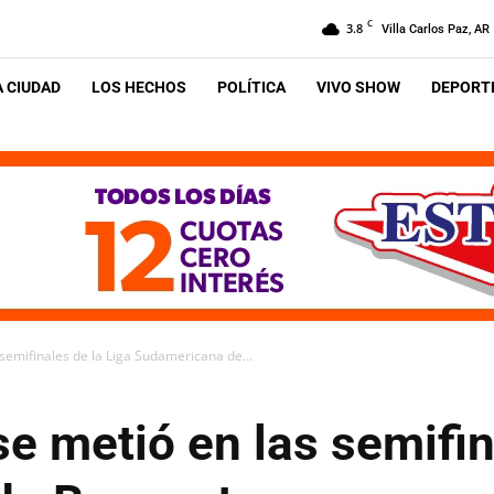
C
3.8
Villa Carlos Paz, AR
A CIUDAD
LOS HECHOS
POLÍTICA
VIVO SHOW
DEPORTE
 semifinales de la Liga Sudamericana de...
se metió en las semifin