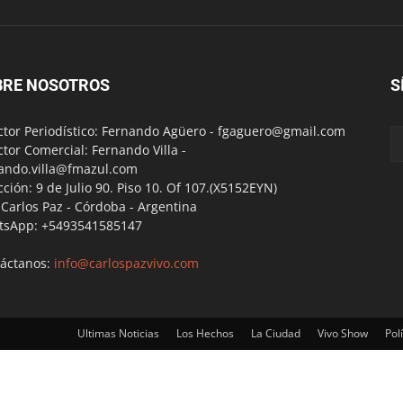
BRE NOSOTROS
S
ctor Periodístico: Fernando Agüero -
fgaguero@gmail.com
ctor Comercial: Fernando Villa -
ando.villa@fmazul.com
cción: 9 de Julio 90. Piso 10. Of 107.(X5152EYN)
a Carlos Paz - Córdoba - Argentina
tsApp: +5493541585147
áctanos:
info@carlospazvivo.com
Ultimas Noticias
Los Hechos
La Ciudad
Vivo Show
Polí