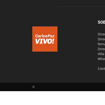
SO
Dire
Dire
fern
Dire
Vill
Wha
Cont
©