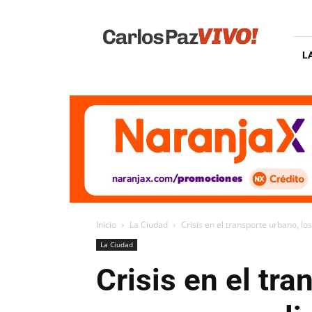
Carlos
Paz
Vivo
L
Inicio
La Ciudad
Crisis en el transporte urbano, lo
La Ciudad
Crisis en el tr