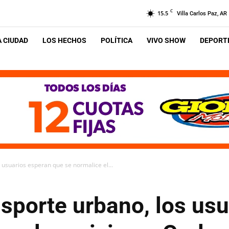
C
15.5
Villa Carlos Paz, AR
A CIUDAD
LOS HECHOS
POLÍTICA
VIVO SHOW
DEPORTE
s usuarios esperan que se normalice el...
ansporte urbano, los us