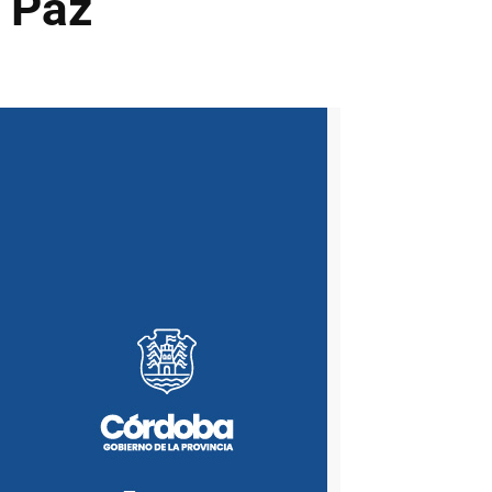
s Paz