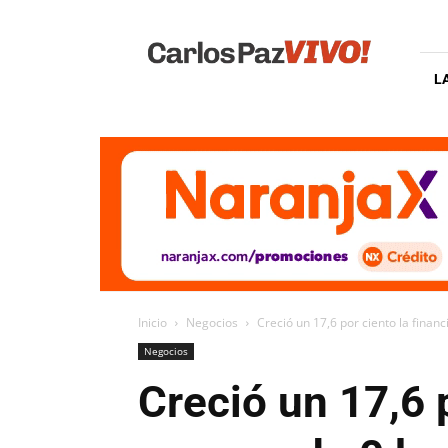
Carlos
Paz
Vivo
L
Inicio
Negocios
Creció un 17,6 por ciento la financ
Negocios
Creció un 17,6 p