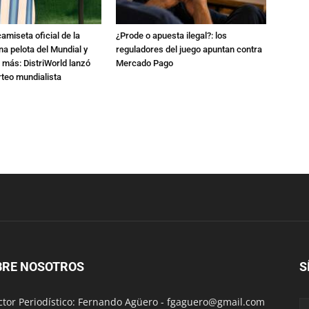
amiseta oficial de la
¿Prode o apuesta ilegal?: los
na pelota del Mundial y
reguladores del juego apuntan contra
 más: DistriWorld lanzó
Mercado Pago
rteo mundialista
BRE NOSOTROS
S
ctor Periodístico: Fernando Agüero -
fgaguero@gmail.com