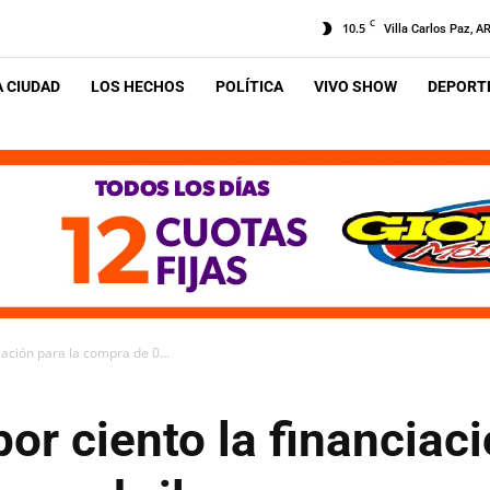
C
10.5
Villa Carlos Paz, A
A CIUDAD
LOS HECHOS
POLÍTICA
VIVO SHOW
DEPORTE
iación para la compra de 0...
or ciento la financiaci