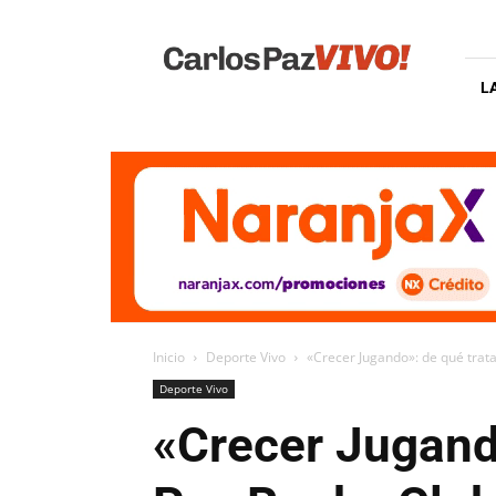
Carlos
Paz
Vivo
L
Inicio
Deporte Vivo
«Crecer Jugando»: de qué trat
Deporte Vivo
«Crecer Jugand