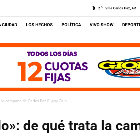
C
2
Villa Carlos Paz, AR
A CIUDAD
LOS HECHOS
POLÍTICA
VIVO SHOW
DEPORTE
a la campaña de Carlos Paz Rugby Club
o»: de qué trata la ca