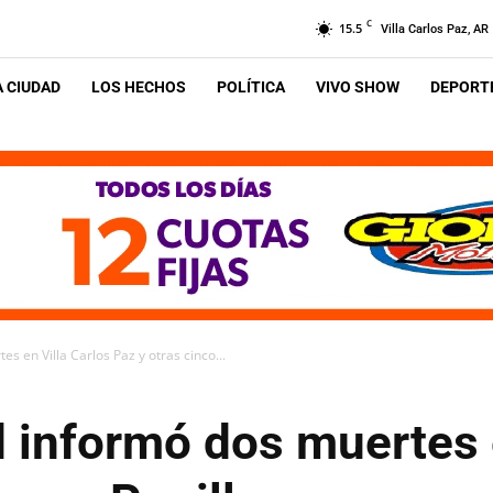
C
15.5
Villa Carlos Paz, AR
A CIUDAD
LOS HECHOS
POLÍTICA
VIVO SHOW
DEPORTE
s en Villa Carlos Paz y otras cinco...
 informó dos muertes 