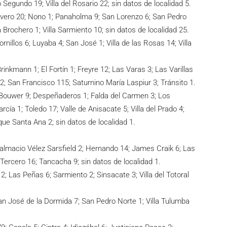
o Segundo 19; Villa del Rosario 22; sin datos de localidad 5.
lavero 20; Nono 1; Panaholma 9; San Lorenzo 6; San Pedro
a Brochero 1; Villa Sarmiento 10; sin datos de localidad 25.
ornillos 6; Luyaba 4; San José 1; Villa de las Rosas 14; Villa
; Brinkmann 1; El Fortín 1; Freyre 12; Las Varas 3; Las Varillas
 2; San Francisco 115; Saturnino María Laspiur 3; Tránsito 1.
; Bouwer 9; Despeñaderos 1; Falda del Carmen 3; Los
ía 1; Toledo 17; Valle de Anisacate 5; Villa del Prado 4;
rque Santa Ana 2; sin datos de localidad 1.
 Dalmacio Vélez Sarsfield 2; Hernando 14; James Craik 6; Las
Tercero 16; Tancacha 9; sin datos de localidad 1.
2; Las Peñas 6; Sarmiento 2; Sinsacate 3; Villa del Totoral
 San José de la Dormida 7; San Pedro Norte 1; Villa Tulumba