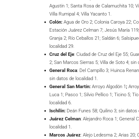
Agustín 1; Santa Rosa de Calamuchita 10; Vill
Villa Rumipal 4; Villa Yacanto 1.
Colón:
Agua de Oro 2; Colonia Caroya 22; Col
Estación Juárez Celman 7; Jesús María 119;
Granja 2; Río Ceballos 21; Saldán 6; Salsipued
localidad 29.
Cruz del Eje
: Ciudad de Cruz del Eje 55; Gu
2; San Marcos Sierras 5; Villa de Soto 4; sin 
General Roca
: Del Campillo 3; Huinca Renanc
sin datos de localidad 1.
General San Martín:
Arroyo Algodón 1
;
Arroy
Luca 1; Pasco 1; Silvio Pellico 1; Ticino 5; Tí
localidad 6.
Ischilín:
Deán Funes 58; Quilino 3; sin datos 
Juárez Celman
: Alejandro Roca 1; General 
localidad 1.
Marcos Juárez
: Alejo Ledesma 2; Arias 20; 