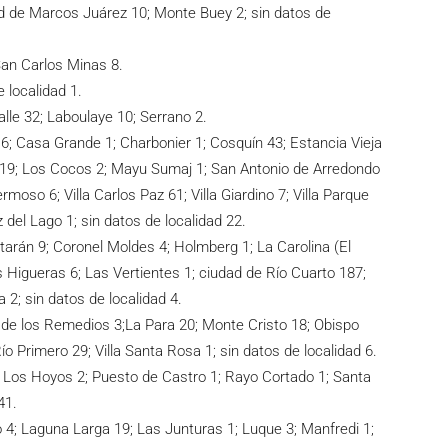
ad de Marcos Juárez 10; Monte Buey 2; sin datos de
an Carlos Minas 8.
 localidad 1.
lle 32; Laboulaye 10; Serrano 2.
6; Casa Grande 1; Charbonier 1; Cosquín 43; Estancia Vieja
 19; Los Cocos 2; Mayu Sumaj 1; San Antonio de Arredondo
ermoso 6; Villa Carlos Paz 61; Villa Giardino 7; Villa Parque
z del Lago 1; sin datos de localidad 22.
otarán 9; Coronel Moldes 4; Holmberg 1; La Carolina (El
s Higueras 6; Las Vertientes 1; ciudad de Río Cuarto 187;
2; sin datos de localidad 4.
de los Remedios 3;La Para 20; Monte Cristo 18; Obispo
 Río Primero 29; Villa Santa Rosa 1; sin datos de localidad 6.
; Los Hoyos 2; Puesto de Castro 1; Rayo Cortado 1; Santa
41.
o 4; Laguna Larga 19; Las Junturas 1; Luque 3; Manfredi 1;