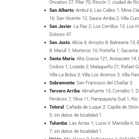
Oncativo 27; Pilar 70; Rincón 1; ciudad de Rí
San Alberto
: Ambul 6; Las Calles 1; Mina C
16; San Vicente 12; Sauce Arriba 2; Villa Cur
San Javier
: La Paz 2; Los Cerrillos 13; Los H
Dolores 47.
San Justo
: Alicia 4; Arroyito 8; Balnearia 13
8; Marull 1; Morteros 10; Porteña 1; Sacanta
Santa María
: Alta Gracia 121; Anisacate 14
Cedros 1; Lozada 2; Malagueño 21; Rafael Garc
Villa La Bolsa 3; Villa Los Aromos 3; Villa Pa
Sobremonte
: San Francisco del Chañar 3.
Tercero Arriba
: Almafuerte 15; Corralito 1;
Perdices 7; Oliva 11; Pampayasta Sud 1; Río 
Totoral
: Cañada de Luque 2; Capilla de Sitón 
5; sin datos de localidad 1.
Tulumba
: Las Arrias 1; Lucio V. Mansilla 6;
7; sin datos de localidad 1.