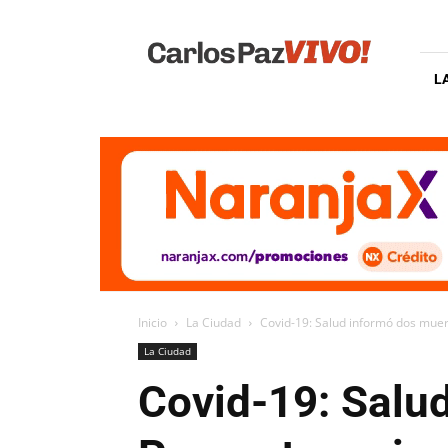
Carlos
Paz
Vivo
L
Inicio
La Ciudad
Covid-19: Salud informó dos muerte
La Ciudad
Covid-19: Salud