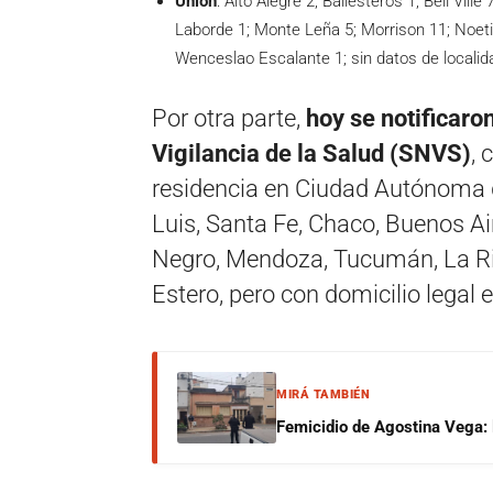
Unión
: Alto Alegre 2; Ballesteros 1; Bell Vill
Laborde 1; Monte Leña 5; Morrison 11; Noetin
Wenceslao Escalante 1; sin datos de localid
Por otra parte,
hoy se notificaro
Vigilancia de la Salud (SNVS)
, 
residencia en Ciudad Autónoma d
Luis, Santa Fe, Chaco, Buenos Ai
Negro, Mendoza, Tucumán, La Rioj
Estero, pero con domicilio legal 
MIRÁ TAMBIÉN
Femicidio de Agostina Vega: 