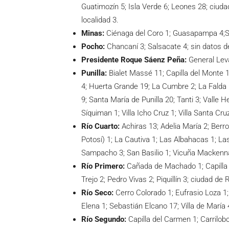
Guatimozín 5; Isla Verde 6; Leones 28; ciud
localidad 3.
Minas:
Ciénaga del Coro 1; Guasapampa 4;S
Pocho:
Chancaní 3; Salsacate 4; sin datos de
Presidente Roque Sáenz Peña:
General Leva
Punilla:
Bialet Massé 11; Capilla del Monte 1
4; Huerta Grande 19; La Cumbre 2; La Falda
9; Santa María de Punilla 20; Tanti 3; Valle H
Síquiman 1; Villa Icho Cruz 1; Villa Santa Cru
Río Cuarto:
Achiras 13; Adelia María 2; Berr
Potosí) 1; La Cautiva 1; Las Albahacas 1; La
Sampacho 3; San Basilio 1; Vicuña Mackenna 
Río Primero:
Cañada de Machado 1; Capilla 
Trejo 2; Pedro Vivas 2; Piquillín 3; ciudad de
Río Seco:
Cerro Colorado 1; Eufrasio Loza 1
Elena 1; Sebastián Elcano 17; Villa de María 
Río Segundo:
Capilla del Carmen 1; Carrilob