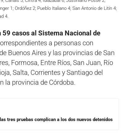
e 79; Canals 5; Cintra 4; Idiazábal 6; Justiniano Posse 2;
ger 1; Ordóñez 2; Pueblo Italiano 4; San Antonio de Litín 4;
ad 4.
n 59 casos al Sistema Nacional de
correspondientes a personas con
e Buenos Aires y las provincias de San
res, Formosa, Entre Ríos, San Juan, Río
a, Salta, Corrientes y Santiago del
en la provincia de Córdoba.
las tres pruebas complican a los dos nuevos detenidos