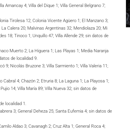
a Amancay 4; Villa del Dique 1; Villa General Belgrano 7;
onia Tirolesa 12; Colonia Vicente Agüero 1; El Manzano 3;
 La Calera 20; Malvinas Argentinas 32; Mendiolaza 20; Mi
es 18; Tinoco 1; Unquillo 47; Villa Allende 29; sin datos de
anaco Muerto 2; La Higuera 1; Las Playas 1; Media Naranja
datos de localidad 9.
ó 9; Nicolás Bruzone 3; Villa Sarmiento 1; Villa Valeria 11;
o Cabral 4; Chazón 2; Etruria 8; La Laguna 1; La Playosa 1;
o Pujio 14; Villa María 89; Villa Nueva 32; sin datos de
de localidad 1.
Cabrera 3; General Deheza 25; Santa Eufemia 4; sin datos de
Camilo Aldao 3; Cavanagh 2; Cruz Alta 1; General Roca 4;