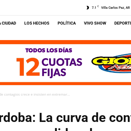
C
7.1
Villa Carlos Paz, AR
A CIUDAD
LOS HECHOS
POLÍTICA
VIVO SHOW
DEPORTE
e contagios crece e insisten en extremar...
rdoba: La curva de con