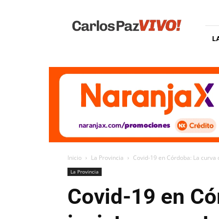
Carlos
Paz
Vivo
L
Inicio
La Provincia
Covid-19 en Córdoba: La curva d
La Provincia
Covid-19 en Có