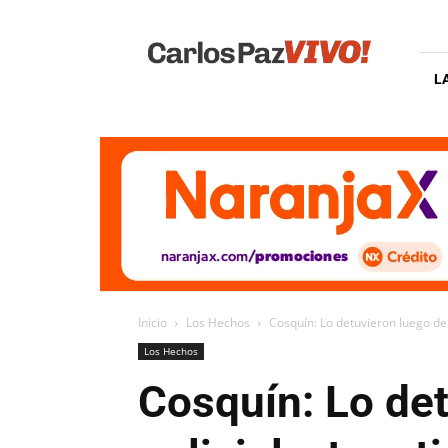
Carlos
Paz
Vivo
L
Inicio
Los Hechos
Cosquín: Lo detuvieron luego de u
Los Hechos
Cosquín: Lo de