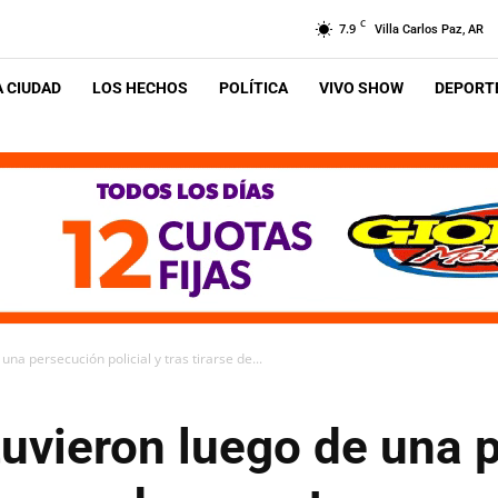
C
7.9
Villa Carlos Paz, AR
A CIUDAD
LOS HECHOS
POLÍTICA
VIVO SHOW
DEPORTE
na persecución policial y tras tirarse de...
tuvieron luego de una 