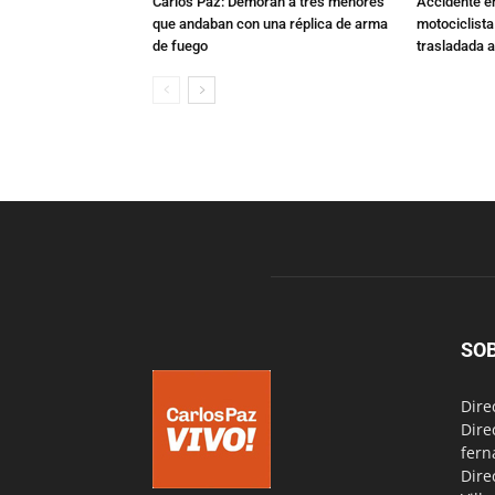
Carlos Paz: Demoran a tres menores
Accidente e
que andaban con una réplica de arma
motociclista
de fuego
trasladada 
SO
Dire
Dire
fern
Dire