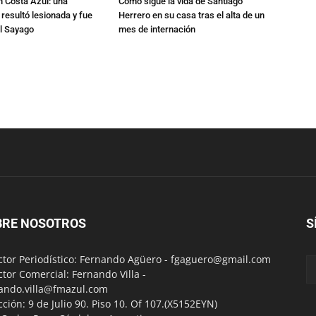
n Costa Azul: una
Cómo sigue la vida de Santiago
 resultó lesionada y fue
Herrero en su casa tras el alta de un
al Sayago
mes de internación
BRE NOSOTROS
S
ctor Periodístico: Fernando Agüero -
fgaguero@gmail.com
ctor Comercial: Fernando Villa -
ando.villa@fmazul.com
cción: 9 de Julio 90. Piso 10. Of 107.(X5152EYN)