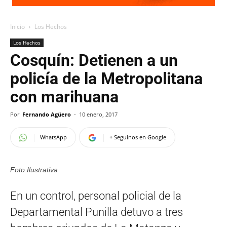
Inicio
Los Hechos
Los Hechos
Cosquín: Detienen a un
policía de la Metropolitana
con marihuana
Por
Fernando Agüero
-
10 enero, 2017
WhatsApp
+ Seguinos en Google
Foto Ilustrativa
En un control, personal policial de la
Departamental Punilla detuvo a tres