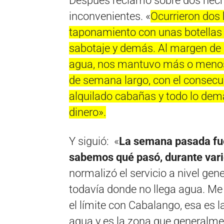
Después reclamó sobre dos hech
inconvenientes. «
Ocurrieron dos 
taponamiento con unas botellas
sabotaje y demás. Al margen de 
agua, nos mantuvo más o menos 
de semana largo, con el consecue
alquilado cabañas y todo lo demá
dinero».
Y siguió: «
La semana pasada fu
sabemos qué pasó, durante vari
normalizó el servicio a nivel gen
todavía donde no llega agua. Me 
el límite con Cabalango, esa es l
agua y es la zona que generalm