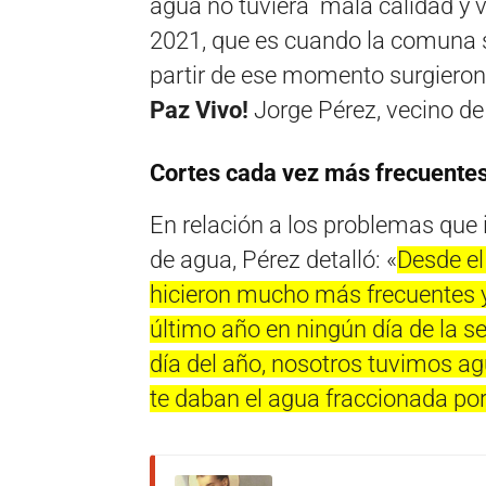
agua no tuviera mala calidad y v
2021, que es cuando la comuna s
partir de ese momento surgieron
Paz Vivo!
Jorge Pérez, vecino de 
Cortes cada vez más frecuente
En relación a los problemas que i
de agua, Pérez detalló: «
Desde el
hicieron mucho más frecuentes y
último año en ningún día de la s
día del año, nosotros tuvimos agu
te daban el agua fraccionada por