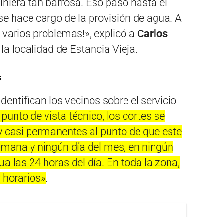
iniera tan barrosa. Eso pasó hasta el
e hace cargo de la provisión de agua. A
 varios problemas!», explicó a
Carlos
la localidad de Estancia Vieja.
s
dentifican los vecinos sobre el servicio
 punto de vista técnico, los cortes se
 casi permanentes al punto de que este
emana y ningún día del mes, en ningún
a las 24 horas del día. En toda la zona,
 horarios»
.