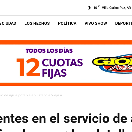
C
10
Villa Carlos Paz, AR
A CIUDAD
LOS HECHOS
POLÍTICA
VIVO SHOW
DEPORTE
o de agua potable en Estancia Vieja y...
tes en el servicio de