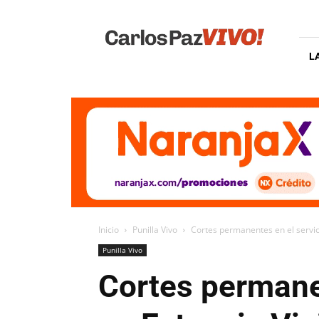
Carlos
Paz
Vivo
L
Inicio
Punilla Vivo
Cortes permanentes en el servici
Punilla Vivo
Cortes permanen