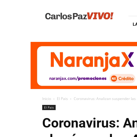
Carlos
Paz
Vivo
L
Inicio
El Pais
Coronavirus: Analizan suspender las cl
El Pais
Coronavirus: An