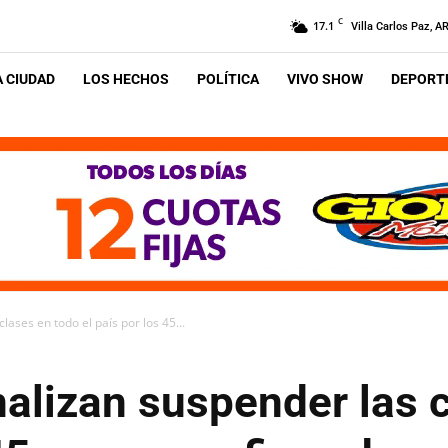
C
17.1
Villa Carlos Paz, A
A CIUDAD
LOS HECHOS
POLÍTICA
VIVO SHOW
DEPORTE
ases en todo el país por los 45...
alizan suspender las 