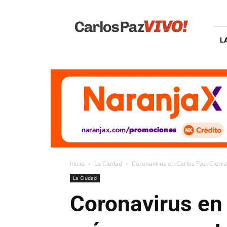
Carlos
Paz
Vivo
L
Inicio
La Ciudad
Coronavirus en Carlos Paz: Cierra
La Ciudad
Coronavirus en 