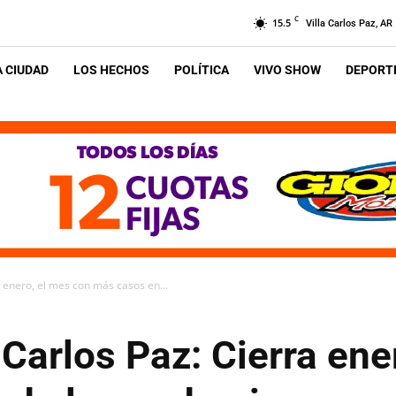
C
15.5
Villa Carlos Paz, AR
A CIUDAD
LOS HECHOS
POLÍTICA
VIVO SHOW
DEPORTE
 enero, el mes con más casos en...
Carlos Paz: Cierra ene