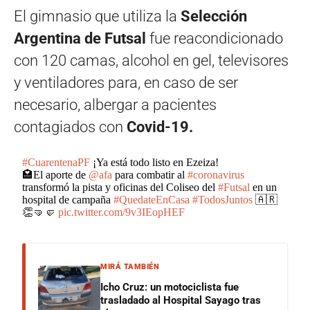
El gimnasio que utiliza la
Selección
Argentina de Futsal
fue reacondicionado
con 120 camas, alcohol en gel, televisores
y ventiladores para, en caso de ser
necesario, albergar a pacientes
contagiados con
Covid-19.
#CuarentenaPF
¡Ya está todo listo en Ezeiza!
🏩El aporte de
@afa
para combatir al
#coronavirus
transformó la pista y oficinas del Coliseo del
#Futsal
en un
hospital de campaña
#QuedateEnCasa
#TodosJuntos
🇦🇷
👏🤜🤛
pic.twitter.com/9v3IEopHEF
MIRÁ TAMBIÉN
Icho Cruz: un motociclista fue
trasladado al Hospital Sayago tras