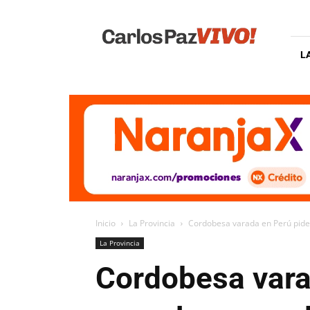
Carlos
Paz
Vivo
L
Inicio
La Provincia
Cordobesa varada en Perú pide 
La Provincia
Cordobesa varad