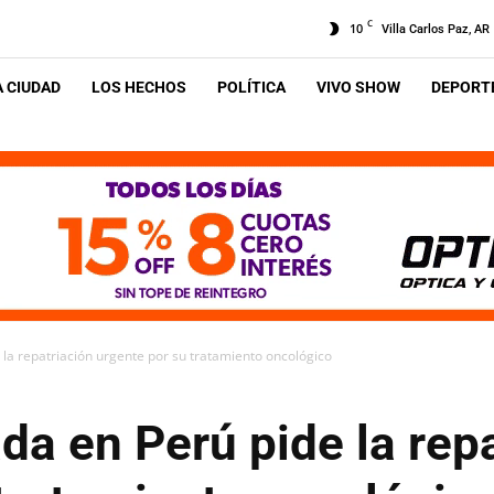
C
10
Villa Carlos Paz, AR
A CIUDAD
LOS HECHOS
POLÍTICA
VIVO SHOW
DEPORTE
la repatriación urgente por su tratamiento oncológico
a en Perú pide la repa