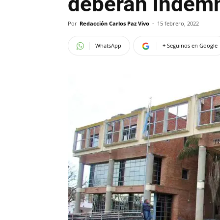
deberán indemn
Por
Redacción Carlos Paz Vivo
-
15 febrero, 2022
WhatsApp
+ Seguinos en Google