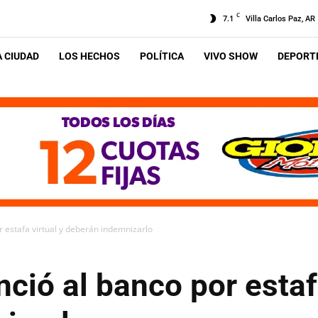
C
7.1
Villa Carlos Paz, AR
A CIUDAD
LOS HECHOS
POLÍTICA
VIVO SHOW
DEPORTE
 estafa virtual y deberán indemnizarlo
ió al banco por estafa