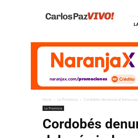
Carlos
Paz
Vivo
L
Inicio
La Provincia
Cordobés denunció al banco por
La Provincia
Cordobés denunc