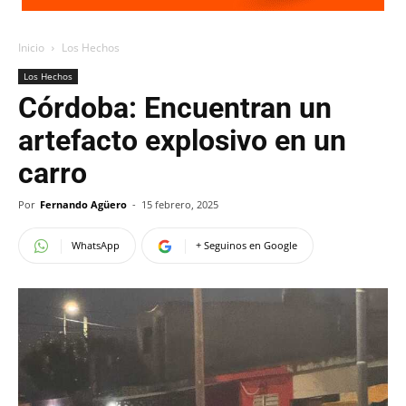
Inicio
Los Hechos
Los Hechos
Córdoba: Encuentran un
artefacto explosivo en un
carro
Por
Fernando Agüero
-
15 febrero, 2025
WhatsApp
+ Seguinos en Google