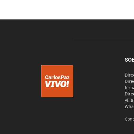
SO
Dire
Dire
fern
Dire
Vill
Wha
Cont