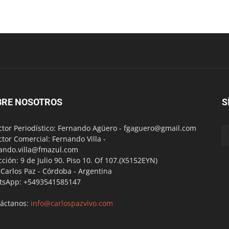
BRE NOSOTROS
S
ctor Periodístico: Fernando Agüero -
fgaguero@gmail.com
ctor Comercial: Fernando Villa -
ando.villa@fmazul.com
cción: 9 de Julio 90. Piso 10. Of 107.(X5152EYN)
a Carlos Paz - Córdoba - Argentina
tsApp: +5493541585147
áctanos:
info@carlospazvivo.com