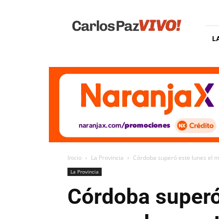
Carlos
Paz
Vivo
L
Inicio
La Provincia
Córdoba superó este lunes el m
La Provincia
Córdoba superó