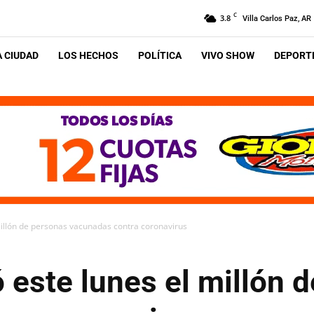
C
3.8
Villa Carlos Paz, AR
A CIUDAD
LOS HECHOS
POLÍTICA
VIVO SHOW
DEPORTE
illón de personas vacunadas contra coronavirus
 este lunes el millón 