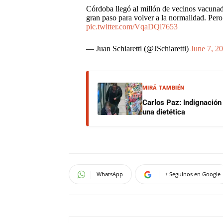
Córdoba llegó al millón de vecinos vacunad
gran paso para volver a la normalidad. Per
pic.twitter.com/VqaDQl7653
— Juan Schiaretti (@JSchiaretti)
June 7, 2
MIRÁ TAMBIÉN
Carlos Paz: Indignación
una dietética
WhatsApp
+ Seguinos en Google