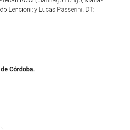
Esteban Rolón, Santiago Longo, Matías
o Lencioni; y Lucas Passerini. DT:
 de Córdoba.