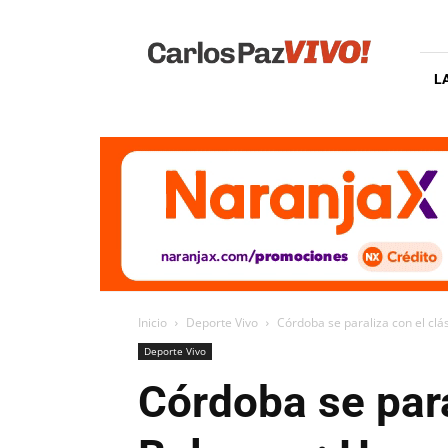
Carlos
Paz
Vivo
L
Inicio
Deporte Vivo
Córdoba se paraliza con el clás
Deporte Vivo
Córdoba se para