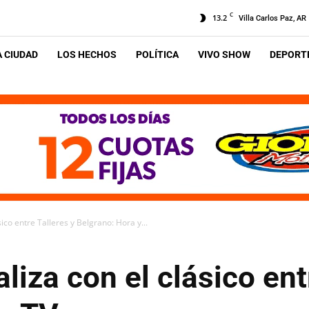
C
13.2
Villa Carlos Paz, AR
A CIUDAD
LOS HECHOS
POLÍTICA
VIVO SHOW
DEPORTE
ico entre Talleres y Belgrano: Hora y...
liza con el clásico ent