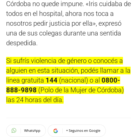
Córdoba no quede impune. «Iris cuidaba de
todos en el hospital, ahora nos toca a
nosotros pedir justicia por ella», expresó
una de sus colegas durante una sentida
despedida.
Si sufrís violencia de género o conocés a
alguien en esta situación, podés llamar a la
línea gratuita
144
(nacional) o al
0800-
888-9898
(Polo de la Mujer de Córdoba)
las 24 horas del día.
WhatsApp
+ Seguinos en Google