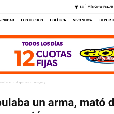
C
8.8
Villa Carlos Paz, AR
A CIUDAD
LOS HECHOS
POLÍTICA
VIVO SHOW
DEPORTE
ató de un disparo a su amigo y...
ulaba un arma, mató d