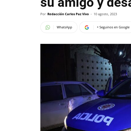
su amigo y des
Por
Redacción Carlos Paz Vivo
-
10 agosto, 2023
WhatsApp
+ Seguinos en Google