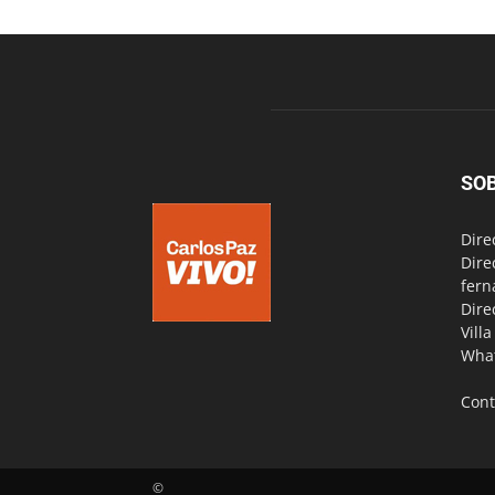
SO
Dire
Dire
fern
Dire
Vill
Wha
Cont
©