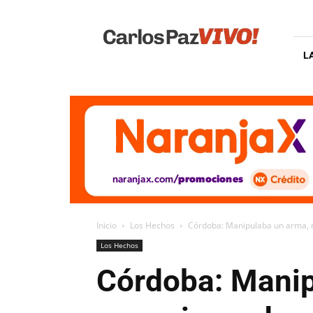
Carlos
Paz
Vivo
L
Inicio
Los Hechos
Córdoba: Manipulaba un arma, m
Los Hechos
Córdoba: Manip