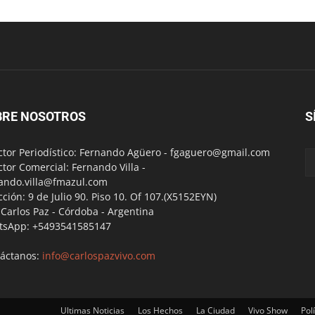
BRE NOSOTROS
S
ctor Periodístico: Fernando Agüero -
fgaguero@gmail.com
ctor Comercial: Fernando Villa -
ando.villa@fmazul.com
cción: 9 de Julio 90. Piso 10. Of 107.(X5152EYN)
a Carlos Paz - Córdoba - Argentina
tsApp: +5493541585147
áctanos:
info@carlospazvivo.com
Ultimas Noticias
Los Hechos
La Ciudad
Vivo Show
Polí