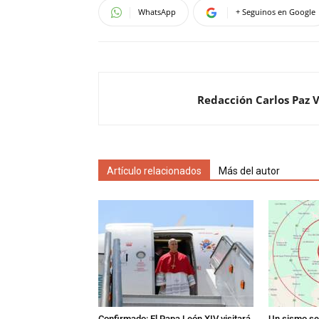
WhatsApp
+ Seguinos en Google
Redacción Carlos Paz 
Artículo relacionados
Más del autor
Confirmado: El Papa León XIV visitará
Un sismo se 