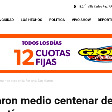
C
18.2
Villa Carlos Paz, A
A CIUDAD
LOS HECHOS
POLÍTICA
VIVO SHOW
DEPORTE
nar de aves en la Reserva San Martín
aron medio centenar de