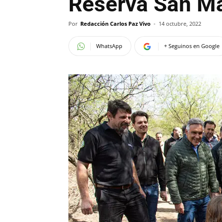
Reserva San Ma
Por
Redacción Carlos Paz Vivo
-
14 octubre, 2022
WhatsApp
+ Seguinos en Google