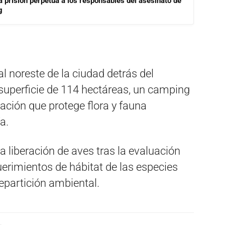
a prisión perpetua a los responsables del asesinato de
g
l noreste de la ciudad detrás del
 superficie de 114 hectáreas, un camping
ación que protege flora y fauna
a.
la liberación de aves tras la evaluación
querimientos de hábitat de las especies
repartición ambiental.