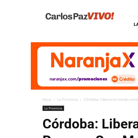
Carlos
Paz
Vivo
L
Inicio
La Provincia
Córdoba: Liberaron medio cente
La Provincia
Córdoba: Liber