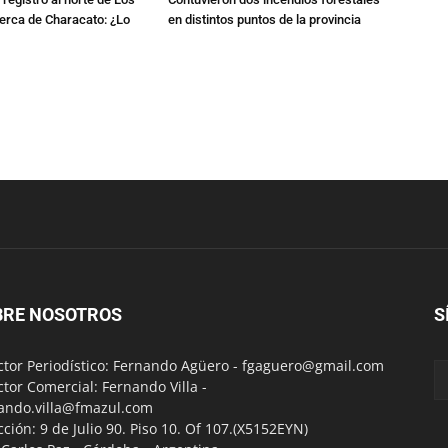
erca de Characato: ¿Lo
en distintos puntos de la provincia
BRE NOSOTROS
S
ctor Periodístico: Fernando Agüero -
fgaguero@gmail.com
ctor Comercial: Fernando Villa -
ando.villa@fmazul.com
cción: 9 de Julio 90. Piso 10. Of 107.(X5152EYN)