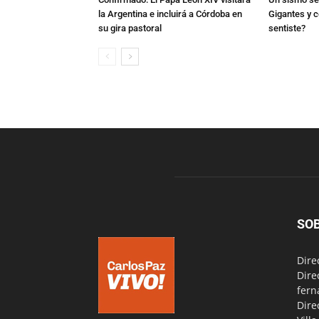
la Argentina e incluirá a Córdoba en
Gigantes y c
su gira pastoral
sentiste?
SO
Dire
Dire
fern
Dire