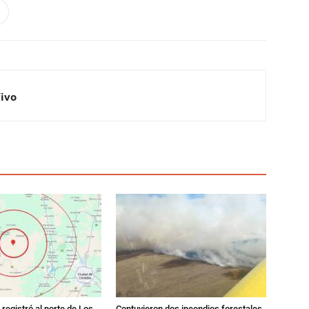
Vivo
registró al norte de Los
Contuvieron dos incendios forestales