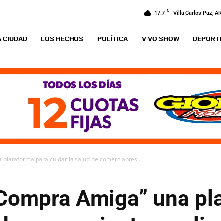
C
17.7
Villa Carlos Paz, A
A CIUDAD
LOS HECHOS
POLÍTICA
VIVO SHOW
DEPORTE
plataforma para cuidar la salud de comerciantes...
Compra Amiga” una pl