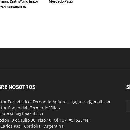
 más: DistriWorld lanzó
Mercado Pago
rteo mundialista
BRE NOSOTROS
S
ctor Periodístico: Fernando Agüero -
fgaguero@gmail.com
ctor Comercial: Fernando Villa -
ando.villa@fmazul.com
cción: 9 de Julio 90. Piso 10. Of 107.(X5152EYN)
a Carlos Paz - Córdoba - Argentina