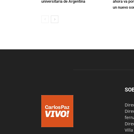
universitaria de Argentina
ahora va por
un nuevo so
SO
Dire
Dire
fern
Dire
Vill