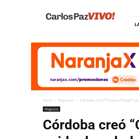
Carlos
Paz
Vivo
L
Inicio
Negocios
Córdoba creó “Compra Amiga” una 
Negocios
Córdoba creó “