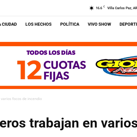
C
16.6
Villa Carlos Paz, A
A CIUDAD
LOS HECHOS
POLÍTICA
VIVO SHOW
DEPORTE
varios focos de incendio
ros trabajan en varios