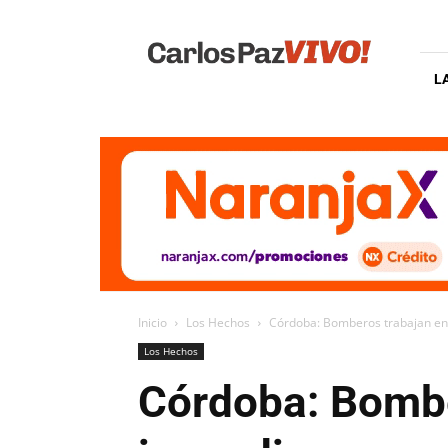
Carlos
Paz
Vivo
L
Inicio
Los Hechos
Córdoba: Bomberos trabajan en 
Los Hechos
Córdoba: Bombe