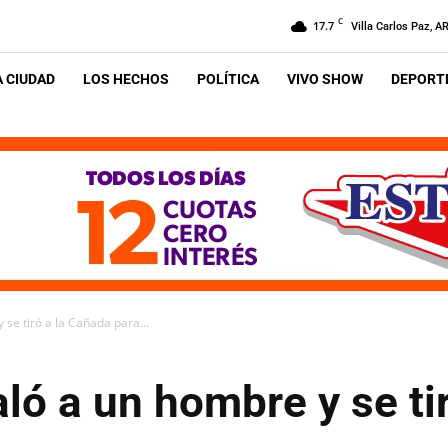
C
17.7
Villa Carlos Paz, A
A CIUDAD
LOS HECHOS
POLÍTICA
VIVO SHOW
DEPORTE
se tiró a la Cañada para...
ó a un hombre y se ti