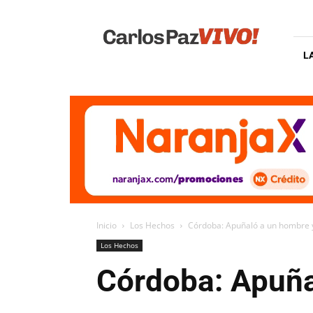
Carlos
Paz
Vivo
L
Inicio
Los Hechos
Córdoba: Apuñaló a un hombre y 
Los Hechos
Córdoba: Apuñal