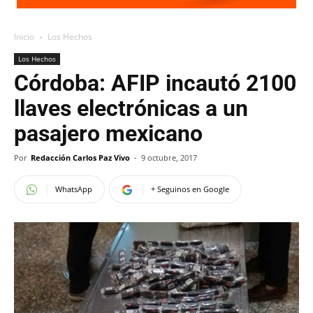
Inicio
Los Hechos
Los Hechos
Córdoba: AFIP incautó 2100
llaves electrónicas a un
pasajero mexicano
Por
Redacción Carlos Paz Vivo
-
9 octubre, 2017
WhatsApp
+ Seguinos en Google