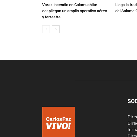
Voraz incendio en Calamuchita:
Llega la tra
despliegan un amplio operativo aéreo
del Salame 
y terrestre
SO
Dire
Dire
fern
Dire