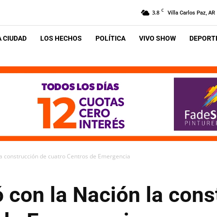
C
3.8
Villa Carlos Paz, AR
A CIUDAD
LOS HECHOS
POLÍTICA
VIVO SHOW
DEPORTE
a construcción de cuatro Centros de Emergencia
 con la Nación la cons