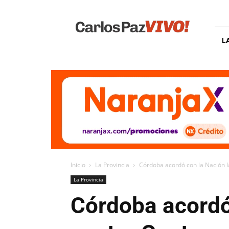
Carlos
Paz
Vivo
L
Inicio
La Provincia
Córdoba acordó con la Nación l
La Provincia
Córdoba acordó