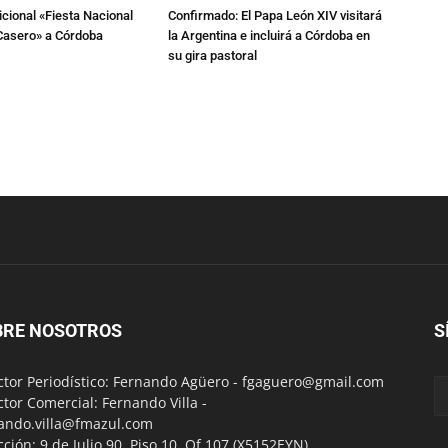
dicional «Fiesta Nacional
Confirmado: El Papa León XIV visitará
Casero» a Córdoba
la Argentina e incluirá a Córdoba en
su gira pastoral
BRE NOSOTROS
S
ctor Periodístico: Fernando Agüero -
fgaguero@gmail.com
ctor Comercial: Fernando Villa -
ando.villa@fmazul.com
cción: 9 de Julio 90. Piso 10. Of 107.(X5152EYN)