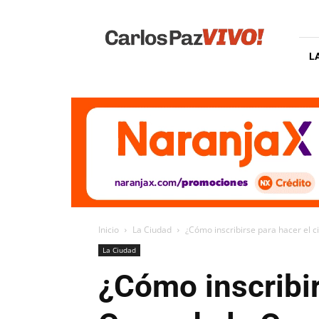
Carlos
Paz
Vivo
L
Inicio
La Ciudad
¿Cómo inscribirse para hacer el ci
La Ciudad
¿Cómo inscribir