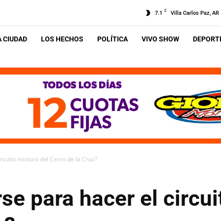
C
7.1
Villa Carlos Paz, AR
A CIUDAD
LOS HECHOS
POLÍTICA
VIVO SHOW
DEPORTE
rcuito nocturo del Cerro de la Cruz?
se para hacer el circui