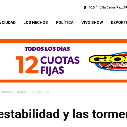
C
10.5
Villa Carlos Paz, A
A CIUDAD
LOS HECHOS
POLÍTICA
VIVO SHOW
DEPORTE
tormentas aisladas en Carlos Paz
estabilidad y las torme