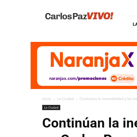
Carlos
Paz
Vivo
L
Inicio
La Ciudad
Continúan la inestabilidad y las 
La Ciudad
Continúan la in