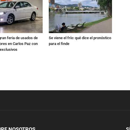
gran feria de usados de
Se viene el frío: qué dice el pronóstico
res en Carlos Paz con
para el finde
exclusivos
BRE NOSOTROS
S