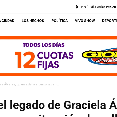
C
14.9
Villa Carlos Paz, AR
A CIUDAD
LOS HECHOS
POLÍTICA
VIVO SHOW
DEPORTE
a Álvarez, quien asistía a personas en...
l legado de Graciela Á