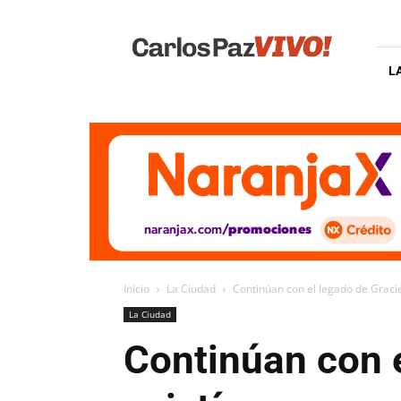
Carlos
Paz
Vivo
L
Inicio
La Ciudad
Continúan con el legado de Graciel
La Ciudad
Continúan con e