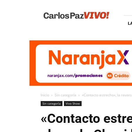
Carlos
Paz
Vivo
L
Inicio
Sin categoría
«Contacto estrecho», la reversi
Sin categoría
Vivo Show
«Contacto estre