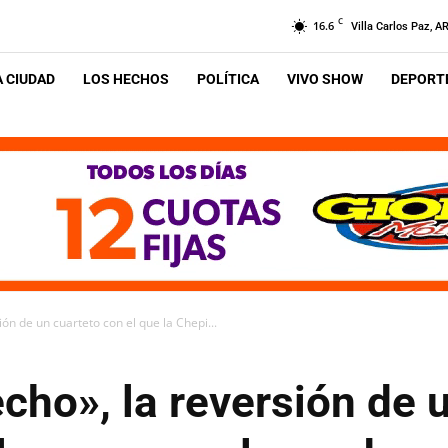
C
16.6
Villa Carlos Paz, A
A CIUDAD
LOS HECHOS
POLÍTICA
VIVO SHOW
DEPORTE
ón de un cuarteto con el que la Chepi...
cho», la reversión de 