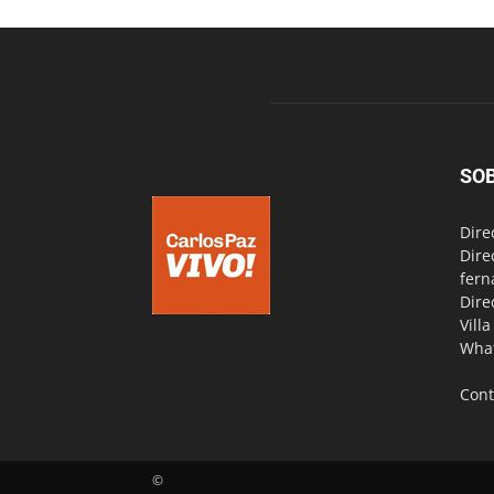
SO
Dire
Dire
fern
Dire
Vill
Wha
Cont
©