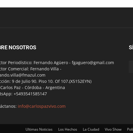
BRE NOSOTROS
S
ctor Periodístico: Fernando Agüero -
fgaguero@gmail.com
ctor Comercial: Fernando Villa -
ando.villa@fmazul.com
cción: 9 de Julio 90. Piso 10. Of 107.(X5152EYN)
a Carlos Paz - Córdoba - Argentina
tsApp: +5493541585147
áctanos:
info@carlospazvivo.com
Ultimas Noticias
Los Hechos
La Ciudad
Vivo Show
Polí