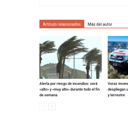
Artículo relacionados
Más del autor
Alerta por riesgo de incendios: será
Voraz incen
«alto» y «muy alto» durante todo el fin
despliegan u
de semana
y terrestre