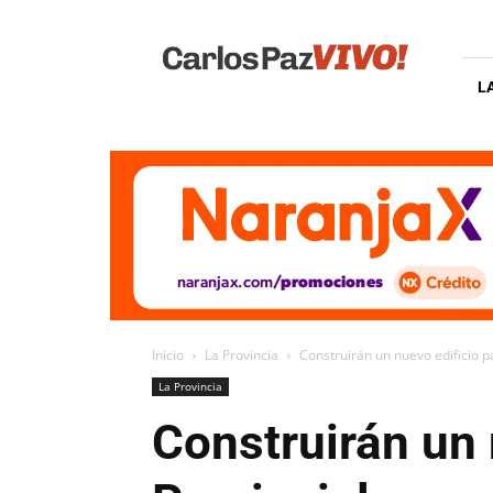
Carlos
Paz
Vivo
L
Inicio
La Provincia
Construirán un nuevo edificio p
La Provincia
Construirán un 