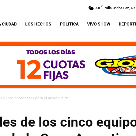
C
3.8
Villa Carlos Paz, AR
A CIUDAD
LOS HECHOS
POLÍTICA
VIVO SHOW
DEPORTE
o equipos cordobeses para el arranque de...
les de los cinco equi