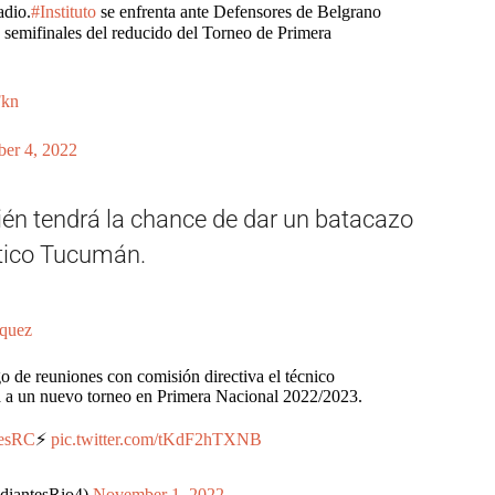
adio.
#Instituto
se enfrenta ante Defensores de Belgrano
as semifinales del reducido del Torneo de Primera
Fkn
er 4, 2022
ién tendrá la chance de dar un batacazo
lético Tucumán.
quez
o de reuniones con comisión directiva el técnico
ra a un nuevo torneo en Primera Nacional 2022/2023.
tesRC
⚡️
pic.twitter.com/tKdF2hTXNB
udiantesRio4)
November 1, 2022