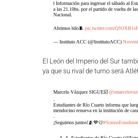
ℹ️ Información para ingresar el sábado al Est
a las 21.10hs. por el partido de vuelta de l
Nacional.
Abrimos hilo🧵
pic.twitter.com/QNJXB1s
— Instituto ACC (@InstitutoACC)
Novemb
El León del Imperio del Sur tamb
ya que su rival de turno será At
Marcelo Vázquez SIGUE☑️
@smarcelovaz
.
Estudiantes de Río Cuarto informa que lueg
mendocino renueva en la institución de ca
.
¡Seguimos juntos!🫂💙👕
#SomosEstudian
— A. A. Estudiantes de Río Cuarto (@Est