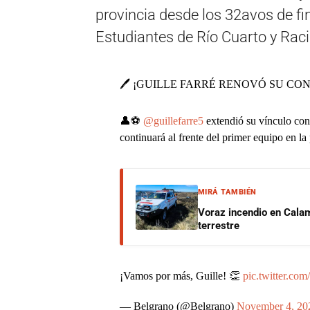
provincia desde los 32avos de fina
Estudiantes de Río Cuarto y Raci
🖊 ¡GUILLE FARRÉ RENOVÓ SU C
👤⚽
@guillefarre5
extendió su vínculo con
continuará al frente del primer equipo en l
MIRÁ TAMBIÉN
Voraz incendio en Calam
terrestre
¡Vamos por más, Guille! 👏
pic.twitter.
— Belgrano (@Belgrano)
November 4, 20