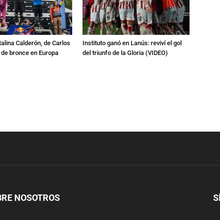
talina Calderón, de Carlos
Instituto ganó en Lanús: reviví el gol
a de bronce en Europa
del triunfo de la Gloria (VIDEO)
BRE NOSOTROS
S