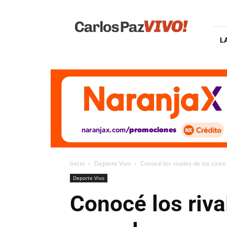
Carlos
Paz
Vivo
L
Inicio
Deporte Vivo
Conocé los rivales de los cinc
Deporte Vivo
Conocé los riva