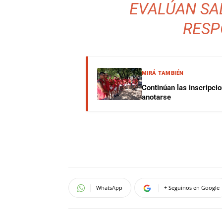
EVALÚAN SA
RESP
MIRÁ TAMBIÉN
Continúan las inscripci
anotarse
WhatsApp
+ Seguinos en Google