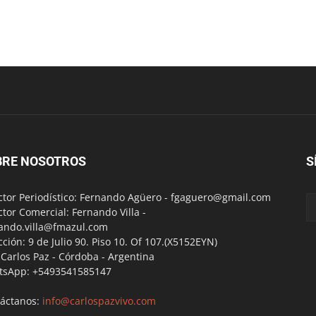
BRE NOSOTROS
S
ctor Periodístico: Fernando Agüero -
fgaguero@gmail.com
ctor Comercial: Fernando Villa -
ando.villa@fmazul.com
cción: 9 de Julio 90. Piso 10. Of 107.(X5152EYN)
a Carlos Paz - Córdoba - Argentina
tsApp: +5493541585147
áctanos:
info@carlospazvivo.com