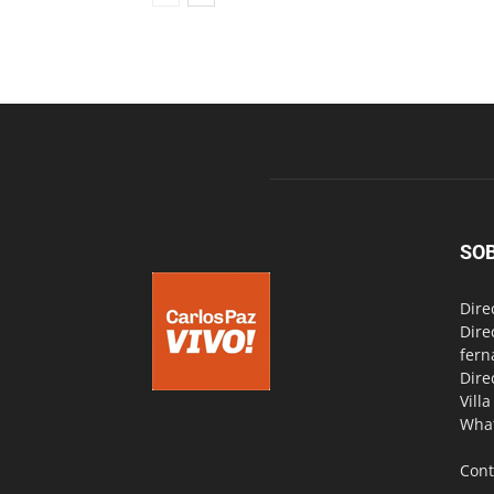
SO
Dire
Dire
fern
Dire
Vill
Wha
Cont