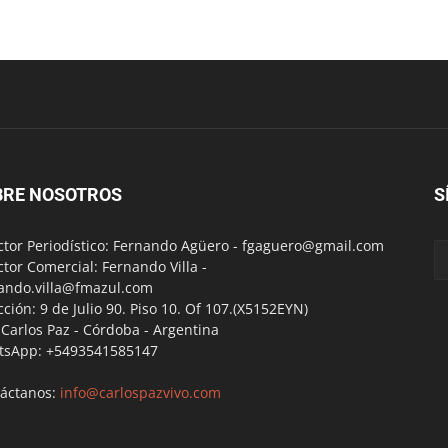
BRE NOSOTROS
S
ctor Periodístico: Fernando Agüero -
fgaguero@gmail.com
ctor Comercial: Fernando Villa -
ando.villa@fmazul.com
cción: 9 de Julio 90. Piso 10. Of 107.(X5152EYN)
a Carlos Paz - Córdoba - Argentina
tsApp: +5493541585147
áctanos:
info@carlospazvivo.com