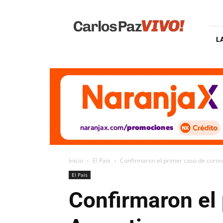
Carlos
Paz
Vivo
L
Inicio
El Pais
Confirmaron el primer caso de coron
El Pais
Confirmaron el