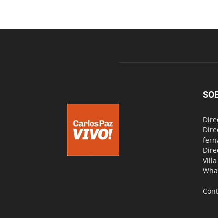
SO
Dire
Dire
fern
Dire
Vill
Wha
Cont