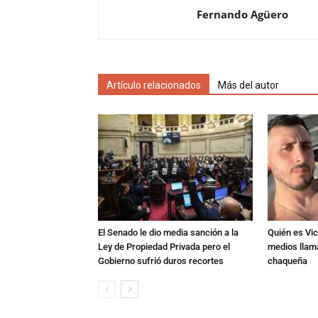
Fernando Agüero
Artículo relacionados
Más del autor
El Senado le dio media sanción a la
Quién es Vic
Ley de Propiedad Privada pero el
medios llam
Gobierno sufrió duros recortes
chaqueña