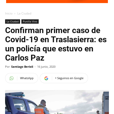
Inicio
La Ciudad
La Ciudad
Punilla Vivo
Confirman primer caso de
Covid-19 en Traslasierra: es
un policía que estuvo en
Carlos Paz
Por
Santiago Berioli
-
16 junio, 2020
WhatsApp
+ Seguinos en Google