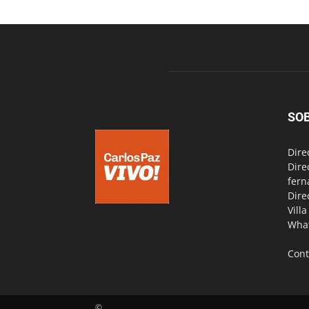
SO
Dire
Dire
fern
Dire
Vill
Wha
Cont
©