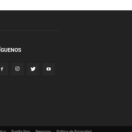
ÍGUENOS
tica
Punilla Vivo
Negocios
Política de Privacidad