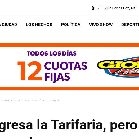
C
2
Villa Carlos Paz, AR
A CIUDAD
LOS HECHOS
POLÍTICA
VIVO SHOW
DEPORTE
ero aún no se tratará el Presupuesto
gresa la Tarifaria, per