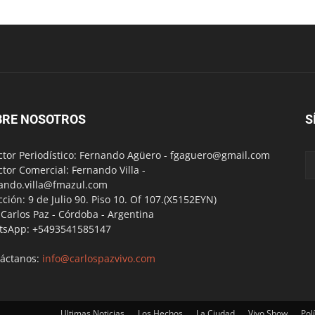
BRE NOSOTROS
S
ctor Periodístico: Fernando Agüero -
fgaguero@gmail.com
ctor Comercial: Fernando Villa -
ando.villa@fmazul.com
cción: 9 de Julio 90. Piso 10. Of 107.(X5152EYN)
a Carlos Paz - Córdoba - Argentina
tsApp: +5493541585147
áctanos:
info@carlospazvivo.com
Ultimas Noticias
Los Hechos
La Ciudad
Vivo Show
Polí