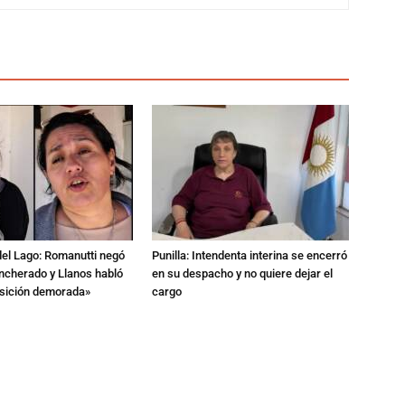
del Lago: Romanutti negó
Punilla: Intendenta interina se encerró
ncherado y Llanos habló
en su despacho y no quiere dejar el
nsición demorada»
cargo