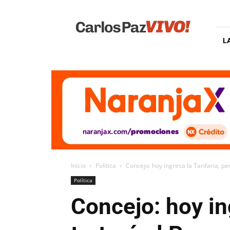
Carlos
Paz
Vivo
L
Inicio
Política
Concejo: hoy ingresa la Tarifaria, p
Política
Concejo: hoy in