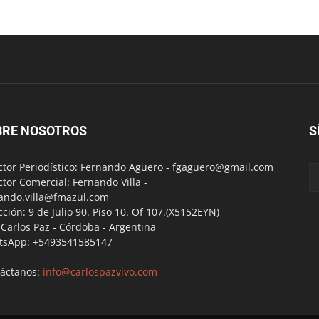
BRE NOSOTROS
S
ctor Periodístico: Fernando Agüero -
fgaguero@gmail.com
ctor Comercial: Fernando Villa -
ando.villa@fmazul.com
cción: 9 de Julio 90. Piso 10. Of 107.(X5152EYN)
a Carlos Paz - Córdoba - Argentina
tsApp: +5493541585147
áctanos:
info@carlospazvivo.com