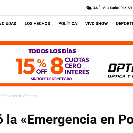
C
3.8
Villa Carlos Paz, AR
A CIUDAD
LOS HECHOS
POLÍTICA
VIVO SHOW
DEPORTE
n Políticas de Género»
 la «Emergencia en Pol