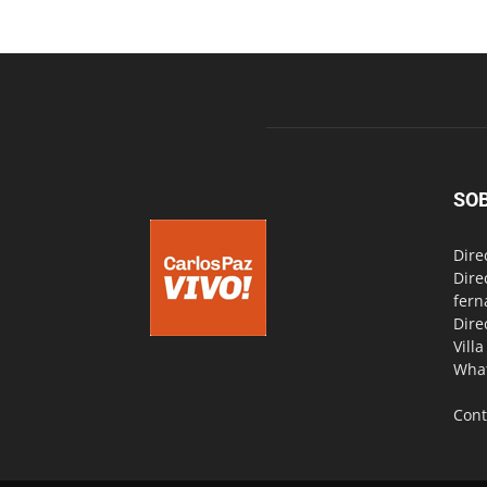
SO
Dire
Dire
fern
Dire
Vill
Wha
Cont