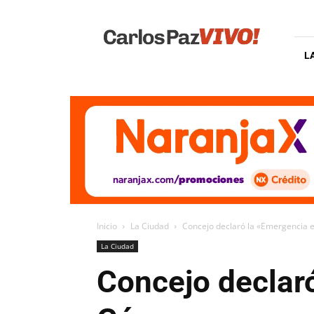
Carlos
Paz
Vivo
L
Inicio
La Ciudad
Concejo declaró la «Emergencia e
La Ciudad
Concejo declaró