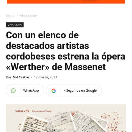
Inicio
Vivo Show
Vivo Show
Con un elenco de
destacados artistas
cordobeses estrena la ópera
«Werther» de Massenet
Por
Sol Castro
-
17 marzo, 2023
WhatsApp
+ Seguinos en Google