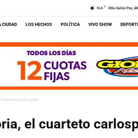
C
16.6
Villa Carlos Paz, A
A CIUDAD
LOS HECHOS
POLÍTICA
VIVO SHOW
DEPORTE
rlospacense pide pista
ia, el cuarteto carlos