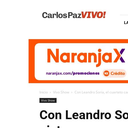
Carlos
Paz
Vivo
L
Inicio
Vivo Show
Con Leandro Soria, el cuarteto ca
Vivo Show
Con Leandro Sor