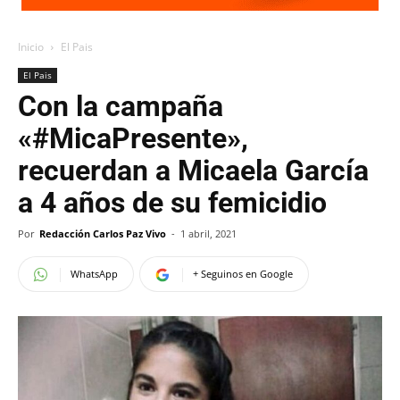
Inicio
El Pais
El Pais
Con la campaña
«#MicaPresente»,
recuerdan a Micaela García
a 4 años de su femicidio
Por
Redacción Carlos Paz Vivo
-
1 abril, 2021
WhatsApp
+ Seguinos en Google