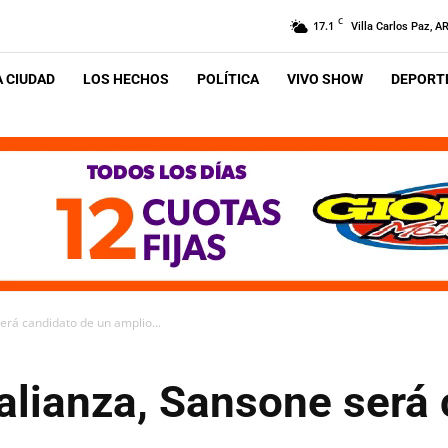
C
17.1
Villa Carlos Paz, A
A CIUDAD
LOS HECHOS
POLÍTICA
VIVO SHOW
DEPORTE
será candidato de un amplio...
 alianza, Sansone será