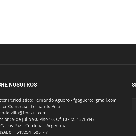
BRE NOSOTROS
S
ctor Periodístico: Fernando Agüero -
fgaguero@gmail.com
ctor Comercial: Fernando Villa -
ando.villa@fmazul.com
cción: 9 de Julio 90. Piso 10. Of 107.(X5152EYN)
a Carlos Paz - Córdoba - Argentina
tsApp: +5493541585147