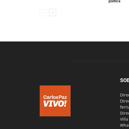
política
SO
Dire
Dire
fern
Dire
Vill
Wha