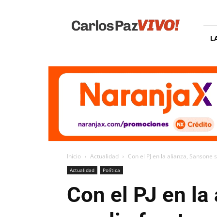
Carlos
Paz
Vivo
L
Inicio
Actualidad
Con el PJ en la alianza, Sansone 
Actualidad
Política
Con el PJ en la