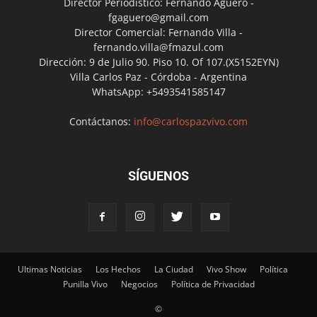
Director Periodístico: Fernando Agüero -
fgaguero@gmail.com
Director Comercial: Fernando Villa -
fernando.villa@fmazul.com
Dirección: 9 de Julio 90. Piso 10. Of 107.(X5152EYN)
Villa Carlos Paz - Córdoba - Argentina
WhatsApp: +5493541585147
Contáctanos:
info@carlospazvivo.com
SÍGUENOS
Ultimas Noticias
Los Hechos
La Ciudad
Vivo Show
Política
Punilla Vivo
Negocios
Política de Privacidad
©