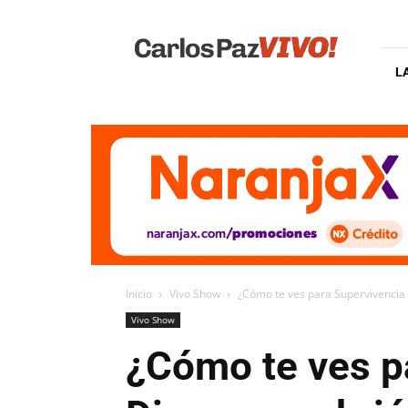
Carlos
Paz
Vivo
L
Inicio
Vivo Show
¿Cómo te ves para Supervivencia a
Vivo Show
¿Cómo te ves p