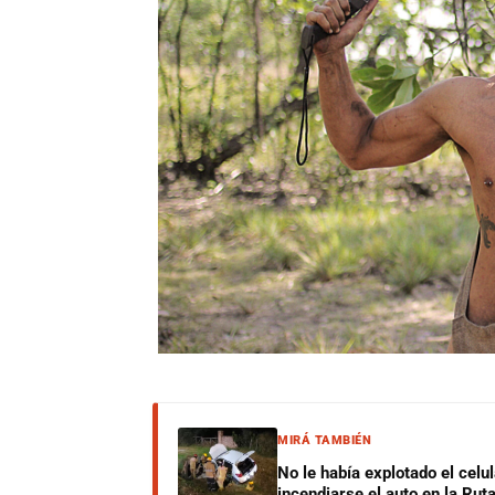
MIRÁ TAMBIÉN
No le había explotado el celu
incendiarse el auto en la Rut