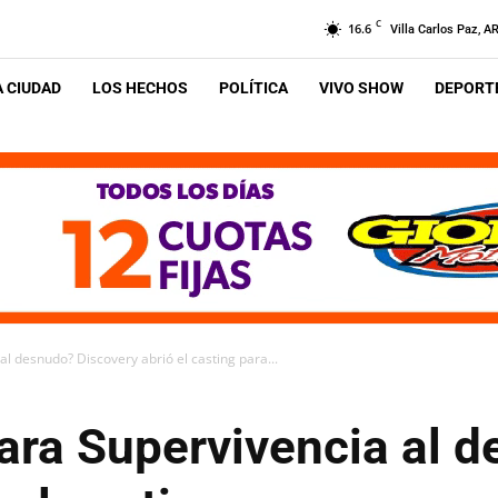
C
16.6
Villa Carlos Paz, A
A CIUDAD
LOS HECHOS
POLÍTICA
VIVO SHOW
DEPORTE
l desnudo? Discovery abrió el casting para...
ara Supervivencia al 