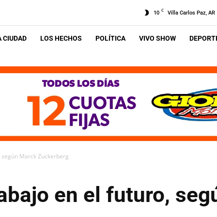
C
10
Villa Carlos Paz, AR
A CIUDAD
LOS HECHOS
POLÍTICA
VIVO SHOW
DEPORTE
o, según Marck Zuckerberg
abajo en el futuro, se