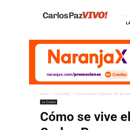
Carlos
Paz
Vivo
L
Inicio
La Ciudad
Cómo se vive el primer día de cua
La Ciudad
Cómo se vive el