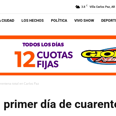
C
3.8
Villa Carlos Paz, AR
A CIUDAD
LOS HECHOS
POLÍTICA
VIVO SHOW
DEPORTE
rentena total en Carlos Paz
 primer día de cuarent