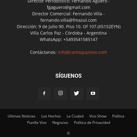
Director Periodístico: Fernando Agüero -
fgaguero@gmail.com
Director Comercial: Fernando Villa -
fernando.villa@fmazul.com
Dirección: 9 de Julio 90. Piso 10. Of 107.(X5152EYN)
Villa Carlos Paz - Córdoba - Argentina
WhatsApp: +5493541585147
Contáctanos:
info@carlospazvivo.com
SÍGUENOS
Ultimas Noticias
Los Hechos
La Ciudad
Vivo Show
Política
Punilla Vivo
Negocios
Política de Privacidad
©