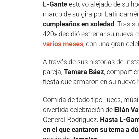
L-Gante
estuvo alejado de su hog
marco de su gira por Latinoamér
cumpleaños en soledad
. Tras s
420» decidió estrenar su nueva 
varios meses
, con una gran cel
A través de sus historias de Inst
pareja,
Tamara Báez
, compartie
fiesta que armaron en su nuevo h
Comida de todo tipo, luces, mús
divertida celebración de
Elián V
General Rodríguez.
Hasta L-Gant
en el que cantaron su tema a dú