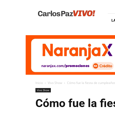
Carlos
Paz
Vivo
L
Inicio
Vivo Show
Cómo fue la fiesta de cumpleaño
Vivo Show
Cómo fue la fi