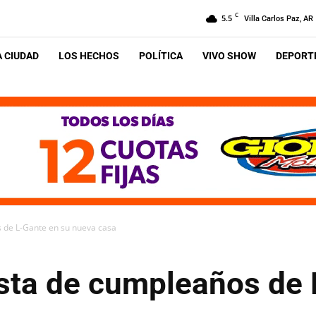
C
5.5
Villa Carlos Paz, AR
A CIUDAD
LOS HECHOS
POLÍTICA
VIVO SHOW
DEPORTE
s de L-Gante en su nueva casa
esta de cumpleaños de 