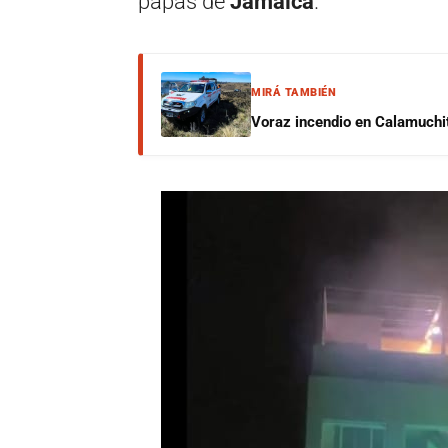
papás de
Jamaica
.
MIRÁ TAMBIÉN
Voraz incendio en Calamuchit