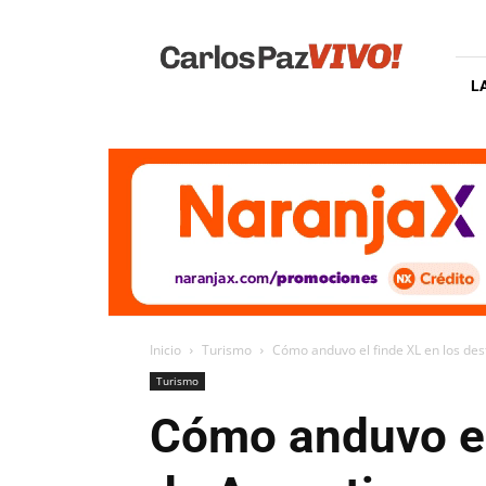
Carlos
Paz
Vivo
L
Inicio
Turismo
Cómo anduvo el finde XL en los dest
Turismo
Cómo anduvo el 