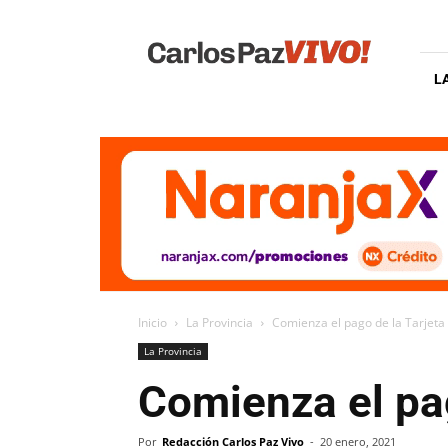
Carlos
Paz
Vivo
L
Inicio
La Provincia
Comienza el pago de la Tarjeta 
La Provincia
Comienza el pag
Por
Redacción Carlos Paz Vivo
-
20 enero, 2021